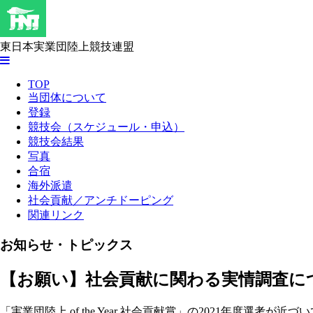
東日本実業団陸上競技連盟
TOP
当団体について
登録
競技会（スケジュール・申込）
競技会結果
写真
合宿
海外派遣
社会貢献／アンチドーピング
関連リンク
お知らせ・トピックス
【お願い】社会貢献に関わる実情調査に
「実業団陸上 of the Year 社会貢献賞」の2021年度選考が近