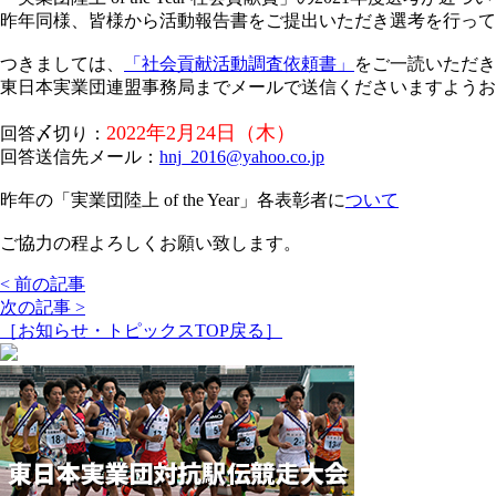
昨年同様、皆様から活動報告書をご提出いただき選考を行って
つきましては、
「社会貢献活動調査依頼書」
をご一読いただき
東日本実業団連盟事務局までメールで送信くださいますようお
2022年2月24日（木）
回答〆切り：
回答送信先メール：
hnj_2016@yahoo.co.jp
昨年の「実業団陸上 of the Year」各表彰者に
ついて
ご協力の程よろしくお願い致します。
< 前の記事
次の記事 >
［お知らせ・トピックスTOP戻る］